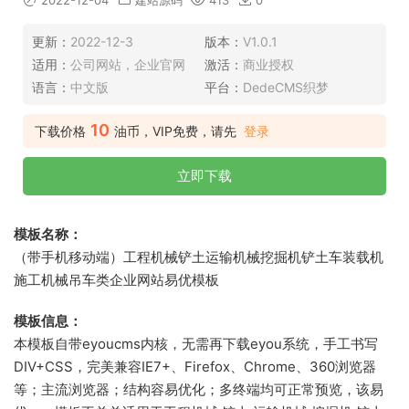
2022-12-04
建站源码
413
0
更新：
2022-12-3
版本：
V1.0.1
适用：
公司网站，企业官网
激活：
商业授权
语言：
中文版
平台：
DedeCMS织梦
10
下载价格
油币，VIP免费，请先
登录
立即下载
模板名称：
（带手机移动端）工程机械铲土运输机械挖掘机铲土车装载机
施工机械吊车类企业网站易优模板
模板信息：
本模板自带eyoucms内核，无需再下载eyou系统，手工书写
DIV+CSS，完美兼容IE7+、Firefox、Chrome、360浏览器
等；主流浏览器；结构容易优化；多终端均可正常预览，该易