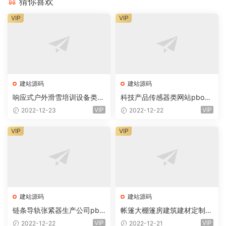
猜你喜欢
VIP
VIP
建站源码
建站源码
响应式户外滑雪培训设备类网
科技产品传感器类网站pboot
站eyoucms易优模板(pc+wa
cms模板(自适应手机)智能电
VIP
VIP
2022-12-23
2022-12-22
p)
子产品网站
VIP
VIP
建站源码
建站源码
链条导轨张紧器生产公司pbo
帐篷大棚篷房建筑建材定制设
otcms模板(PC+WAP) 营销型
计类网站pbootcms模板(PC+
VIP
VIP
2022-12-22
2022-12-21