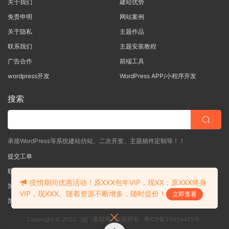
关于我们
建站优势
免责申明
网站案例
关于隐私
主题作品
联系我们
主题安装教程
广告合作
前端工具
wordpress开发
WordPress APP/小程序开发
搜索
承接WordPress等系统建站仿站、二次开发、主题插件定制等！！
提交工单
联系客服
(说明需求，勿问在否)
疫情期间优惠活动！原XXX包年VIP，现XX；原XXX终身
加入QQ一群
（验证: mobantu）
VIP，现XXX。随着资源不断增多，随时提价！
立即查看
加入QQ二群
（验证: mobantu）
Copyright © 2022
油门素材网
版权所有
粤ICP备19034445号