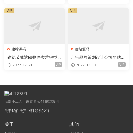
链条导轨
WAP)
VIP
VIP
建站源码
建站源码
建筑节能遮阳物件类营销型网
广告品牌策划设计公司网站p
站pbootcms模板(PC+WAP)
bootcms模板(自适应手机)
VIP
VIP
2022-12-21
2022-12-19
节能建筑类
底部小工具可设置显示4列或者5列
关于我们
免责申明
联系我们
关于
其他