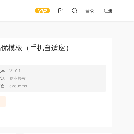
登录
注册
易优模板（手机自适应）
版本：
V1.0.1
激活：
商业授权
平台：
eyoucms
录