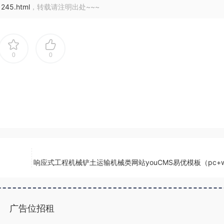
245.html
，转载请注明出处~~~
0
0
）
响应式工程机械铲土运输机械类网站youCMS易优模板（pc+w
广告位招租