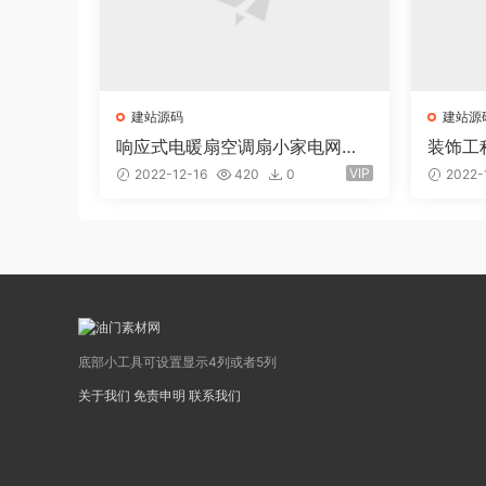
建站源码
建站源
响应式电暖扇空调扇小家电网站e
装饰工程
youcms易优模板(pc+wap)
(自适
VIP
2022-12-16
420
0
2022-
司网站
底部小工具可设置显示4列或者5列
关于我们
免责申明
联系我们