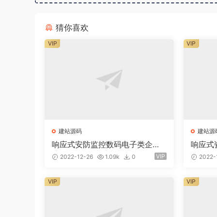
猜你喜欢
VIP
VIP
建站源码
建站源
响应式安防监控数码电子类企业
响应式
网站eyoucms易优模板(pc+wa
站eyo
VIP
2022-12-26
1.09k
0
2022-
p)
VIP
VIP