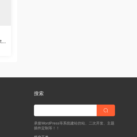
tc
修设
搜索
承接WordPress等系统建站仿站、二次开发、主题
插件定制等！！