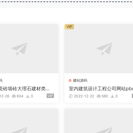
VIP
码
建站源码
瓷砖墙砖大理石建材类网
室内建筑设计工程公司网站pb
ucms易优模板(pc+wap)
tcms模板(自适应手机) 装修
VIP
12-26
634
0
2022-12-22
560
0
公司