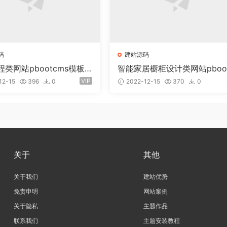
码
建站源码
类网站pbootcms模板
智能家居橱柜设计类网站pboo
应手机) 响应式装饰装潢公
ms模板(自适应手机) 厨房装
VIP
12-15
396
0
2022-12-15
370
0
计网站
关于
其他
关于我们
建站优势
免责申明
网站案例
关于隐私
主题作品
联系我们
主题安装教程