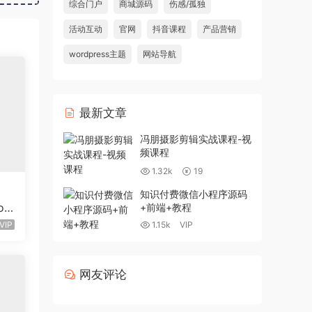
综合门户
商城源码
伤感/孤独
活动互动
官网
抖音课程
产品营销
wordpress主题
网站导航
最新文章
冯朋摄影剪辑实战课程-视
频课程
1.32k
19
知识付费微信小程序源码
oo
+前端+教程
设计
VIP
1.15k
VIP
网友评论