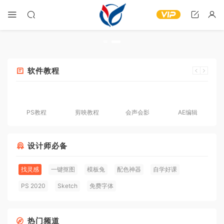
软件教程
PS教程
剪映教程
会声会影
AE编辑
设计师必备
找灵感
一键抠图
模板兔
配色神器
自学好课
PS 2020
Sketch
免费字体
热门频道