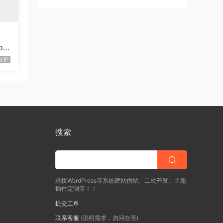
oo
VIP
搜索
承接WordPress等系统建站仿站、二次开发、主题
插件定制等！！
提交工单
联系客服
(说明需求，勿问在否)