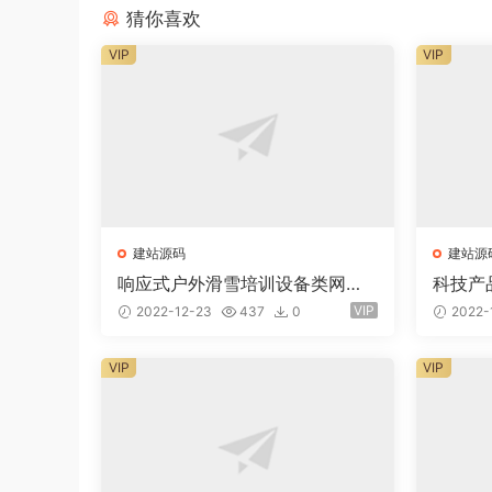
猜你喜欢
VIP
VIP
建站源码
建站源
响应式户外滑雪培训设备类网站e
科技产品
youcms易优模板(pc+wap)
s模板
VIP
2022-12-23
437
0
2022-
网站
VIP
VIP