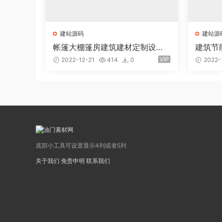
建站源码
建站源
帐篷大棚篷房建筑建材定制设计
建筑节
类网站pbootcms模板(PC+WAP)
boot
VIP
2022-12-21
414
0
2022-
筑类
底部小工具可设置显示4列或者5列
关于我们
免责申明
联系我们