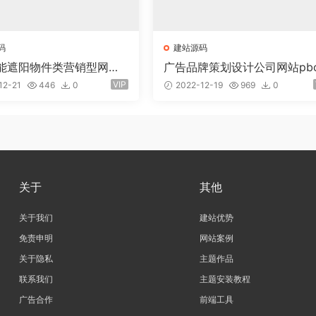
码
建站源码
能遮阳物件类营销型网站p
广告品牌策划设计公司网站pb
cms模板(PC+WAP) 节能建
tcms模板(自适应手机)
VIP
12-21
446
0
2022-12-19
969
0
关于
其他
关于我们
建站优势
免责申明
网站案例
关于隐私
主题作品
联系我们
主题安装教程
广告合作
前端工具