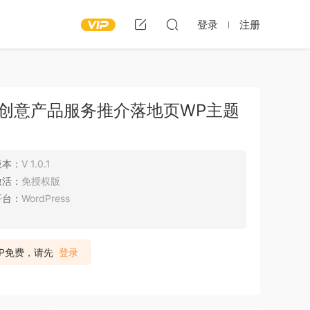
登录
注册
aS主题-创意产品服务推介落地页WP主题
版本：
V 1.0.1
激活：
免授权版
平台：
WordPress
IP免费，请先
登录