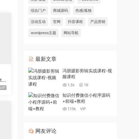
综合门户
商城源码
伤感/孤独
活动互动
官网
抖音课程
产品营销
wordpress主题
网站导航
最新文章
冯朋摄影剪辑实战课程-视
频课程
tc
1.3k
19
条导
VIP
知识付费微信小程序源码
+前端+教程
1.15k
VIP
网友评论