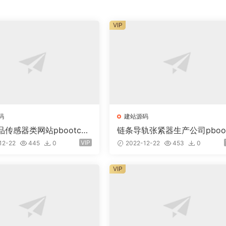
VIP
码
建站源码
传感器类网站pbootcm
链条导轨张紧器生产公司pboo
(自适应手机)智能电子产品
ms模板(PC+WAP) 营销型链
VIP
12-22
445
0
2022-12-22
453
0
轨
VIP