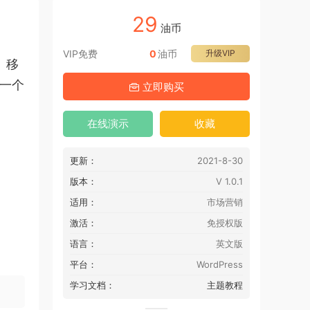
29
油币
VIP免费
0
油币
升级VIP
、移
是一个
立即购买
在线演示
收藏
更新：
2021-8-30
版本：
V 1.0.1
适用：
市场营销
激活：
免授权版
语言：
英文版
平台：
WordPress
学习文档：
主题教程