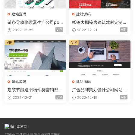
建站源码
建站源码
链条导轨张紧器生产公司pbo
帐篷大棚篷房建筑建材定制设
otcms模板(PC+WAP) 营销型
计类网站pbootcms模板(PC+
VIP
VIP
2022-12-22
2022-12-21
链条导轨
WAP)
VIP
VIP
建站源码
建站源码
建筑节能遮阳物件类营销型网
广告品牌策划设计公司网站p
站pbootcms模板(PC+WAP)
bootcms模板(自适应手机)
VIP
VIP
2022-12-21
2022-12-19
节能建筑类
底部小工具可设置显示4列或者5列