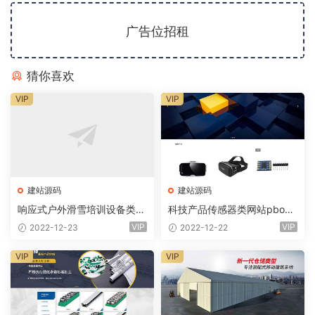
广告位招租
猜你喜欢
VIP
VIP
建站源码
建站源码
响应式户外滑雪培训设备类网
科技产品传感器类网站pboot
站eyoucms易优模板(pc+wa
cms模板(自适应手机)智能电
VIP
VIP
2022-12-23
2022-12-22
p)
子产品网站
VIP
VIP