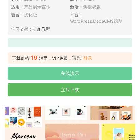
适用：
产品展示宣传
激活：
免授权版
语言：
汉化版
平台：
WordPress,DedeCMS织梦
学习文档：
主题教程
19
下载价格
油币，VIP免费，请先
登录
在线演示
立即下载