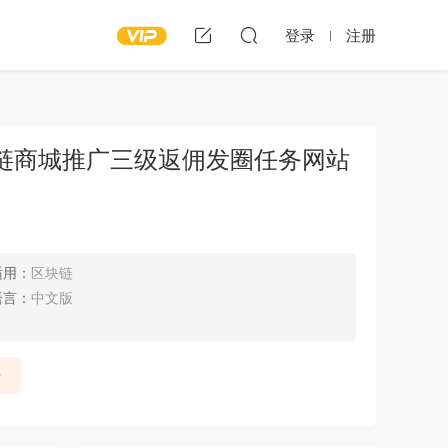
登录
注册
链商城推广三级返佣发圈任务网站
适用：
区块链
语言：
中文版
录