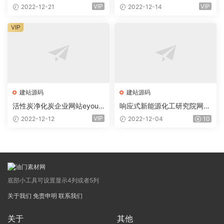
(自适应手机版) 集团公司通用
ms模板(自适应手机) 蓝色水
VIP
VIP
2022-12-21
2022-12-14
网站
性工业漆网站
VIP
建站源码
建站源码
活性炭净化炭企业网站eyouc
响应式新能源化工研究院网站
ms易优模板(pc+wap)
EyouCMS易优模板(手机自适
VIP
2022-12-12
2022-12-04
10
应）
底部小工具可设置显示4列或者5列
关于我们
免责申明
联系我们
关于
其他