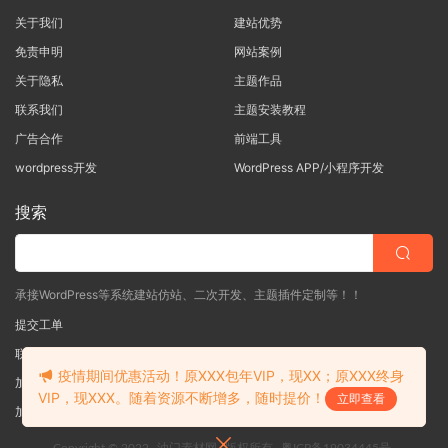
关于我们
建站优势
免责申明
网站案例
关于隐私
主题作品
联系我们
主题安装教程
广告合作
前端工具
wordpress开发
WordPress APP/小程序开发
搜索
承接WordPress等系统建站仿站、二次开发、主题插件定制等！！
提交工单
联系客服
(说明需求，勿问在否)
疫情期间优惠活动！原XXX包年VIP，现XX；原XXX终身
加入QQ一群
（验证: mobantu）
VIP，现XXX。随着资源不断增多，随时提价！
立即查看
加入QQ二群
（验证: mobantu）