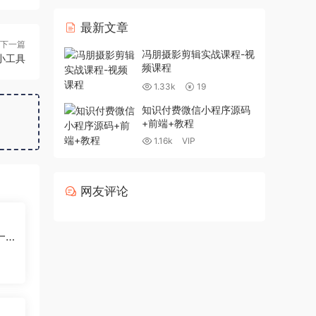
最新文章
下一篇
冯朋摄影剪辑实战课程-视
小工具
频课程
1.33k
19
知识付费微信小程序源码
+前端+教程
1.16k
VIP
网友评论
一
3