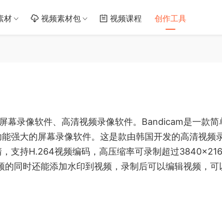
素材
视频素材包
视频课程
创作工具
脑屏幕录像软件、高清视频录像软件。Bandicam是一款简
功能强大的屏幕录像软件。这是款由韩国开发的高清视频
持H.264视频编码，高压缩率可录制超过3840×216
频的同时还能添加水印到视频，录制后可以编辑视频，可