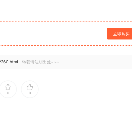
立即购买
2260.html
，转载请注明出处~~~
0
0