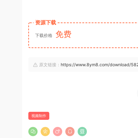
资源下载
免费
下载价格
原文链接：
https://www.8ym8.com/download/58
视频制作