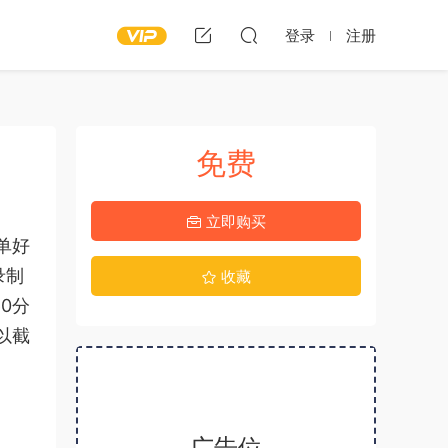
登录
注册
免费
立即购买
单好
录制
收藏
0分
以截
广告位