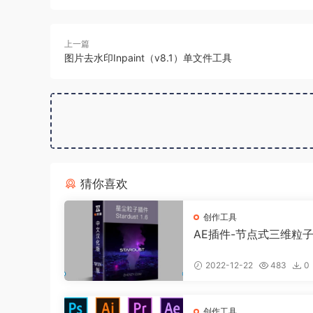
上一篇
图片去水印Inpaint（v8.1）单文件工具
猜你喜欢
创作工具
AE插件-节点式三维粒
星尘粒子插件 Stardust 1
2022-12-22
483
0
创作工具