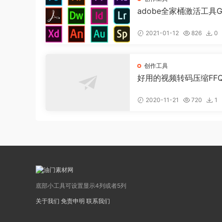
adobe全家桶激活工具Ge
v3.0支持最新2021版
2021-01-12
826
0
创作工具
好用的视频转码压缩FFQu
1.7.52.259-绿色汉化版
2020-11-21
720
1
底部小工具可设置显示4列或者5列
关于我们
免责申明
联系我们