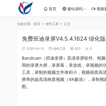
首页
建站源码
视频
当前位置：
首页
创作工具
正文
免费班迪录屏V4.5.4.1624 绿化版
2020-04-12
创作工具
620
0
Bandicam（班迪录屏）高清录屏软件、电
用的录屏大师，录屏幕，录游戏，录视频的
工具，录制的视频文件体积小，视频画质高清，支
辨率的超高清画质视频（4K极清），录制视
图。