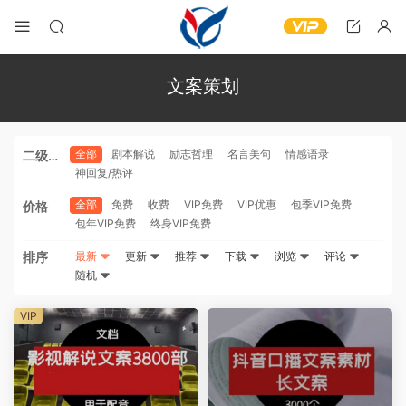
文案策划
全部
剧本解说
励志哲理
名言美句
情感语录
二级分
神回复/热评
类
全部
免费
收费
VIP免费
VIP优惠
包季VIP免费
价格
包年VIP免费
终身VIP免费
排序
最新
更新
推荐
下载
浏览
评论
随机
VIP