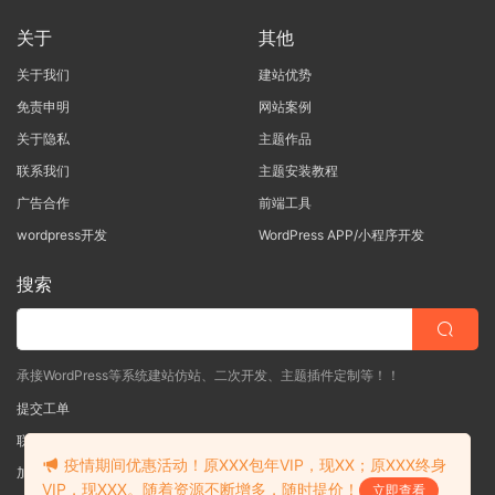
关于
其他
关于我们
建站优势
免责申明
网站案例
关于隐私
主题作品
联系我们
主题安装教程
广告合作
前端工具
wordpress开发
WordPress APP/小程序开发
搜索
承接WordPress等系统建站仿站、二次开发、主题插件定制等！！
提交工单
联系客服
(说明需求，勿问在否)
疫情期间优惠活动！原XXX包年VIP，现XX；原XXX终身
加入QQ一群
（验证: mobantu）
VIP，现XXX。随着资源不断增多，随时提价！
立即查看