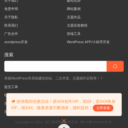
关于我们
建站优势
免责申明
网站案例
关于隐私
主题作品
联系我们
主题安装教程
广告合作
前端工具
wordpress开发
WordPress APP/小程序开发
搜索
承接WordPress等系统建站仿站、二次开发、主题插件定制等！！
提交工单
联系客服
(说明需求，勿问在否)
疫情期间优惠活动！原XXX包年VIP，现XX；原XXX终身
加入QQ一群
（验证: mobantu）
VIP，现XXX。随着资源不断增多，随时提价！
立即查看
加入QQ二群
（验证: mobantu）
Copyright © 2022
油门素材网
版权所有
粤ICP备19034445号