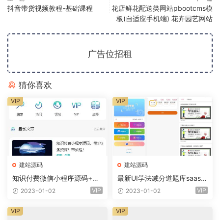
抖音带货视频教程-基础课程
花店鲜花配送类网站pbootcms模
板(自适应手机端) 花卉园艺网站
广告位招租
猜你喜欢
VIP
VIP
建站源码
建站源码
知识付费微信小程序源码+前
最新UI学法减分道题库saas系
端+教程
统商业专业版小程序+前端
VIP
VIP
2023-01-02
2023-01-02
VIP
VIP