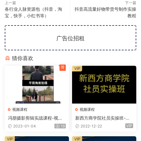
上一篇
下一篇
各行业人脉资源包（抖音，淘
抖音高流量好物带货号制作实操
宝，快手，小红书等）
教程
广告位招租
猜你喜欢
荐
VIP
视频课程
视频课程
冯朋摄影剪辑实战课程-视频
新西方商学院社员实操班-抖
课程
音实操课程
VIP
2023-01-04
19
2022-12-22
VIP
VIP