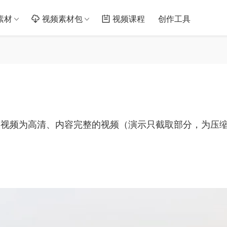
素材
视频素材包
视频课程
创作工具
下载视频为高清、内容完整的视频（演示只截取部分，为压