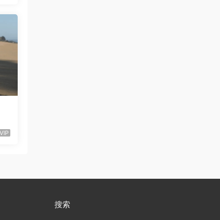
VIP
搜索