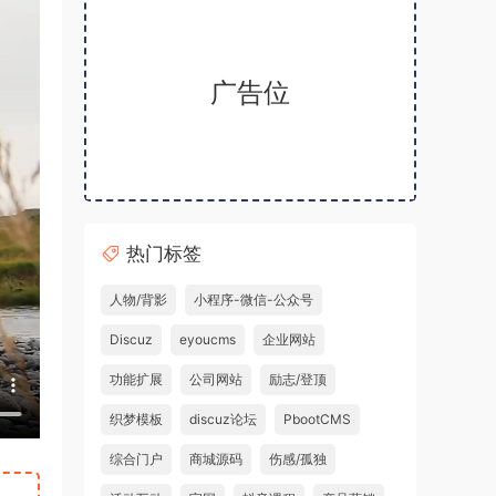
广告位
热门标签
人物/背影
小程序-微信-公众号
Discuz
eyoucms
企业网站
功能扩展
公司网站
励志/登顶
织梦模板
discuz论坛
PbootCMS
综合门户
商城源码
伤感/孤独