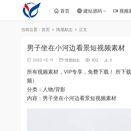
首页
建站源码
视频
当前位置：
首页
情感励志
正文
男子坐在小河边看景短视频素材
2022-12-11
情感励志
302
0
所有视频素材，VIP专享，免费下载！ 所
频）
分类：人物/背影
内容：男子坐在小河边看景短视频素材