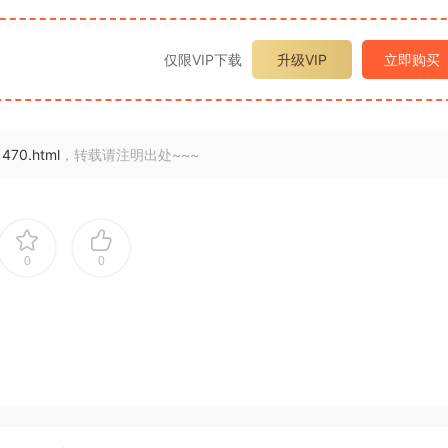
仅限VIP下载
升级VIP
立即购买
470.html
，转载请注明出处~~~
0
0