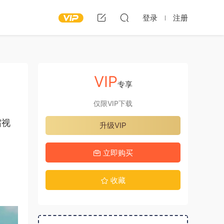
登录
注册
VIP
专享
仅限VIP下载
缩视
升级VIP
立即购买
收藏