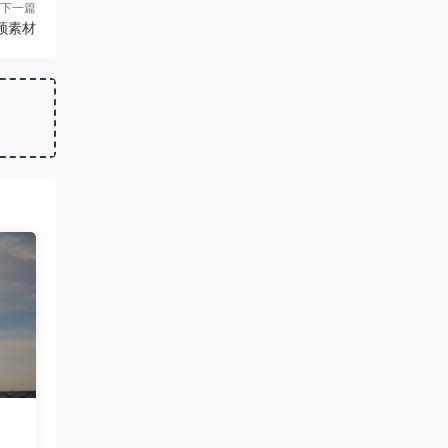
下一篇
频素材