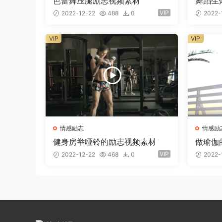
芭蕾舞压腿励志视频素材
舞蹈生
VIP
2022-12-22
488
0
2022-
VIP
VIP
情感励志
情感励
健身房举哑铃的励志视频素材
做瑜伽
VIP
2022-12-22
468
0
2022-