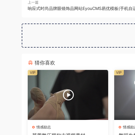
上一篇
响应式时尚品牌眼镜饰品网站EyouCMS易优模板(手机自
猜你喜欢
VIP
VIP
情感励志
情感励