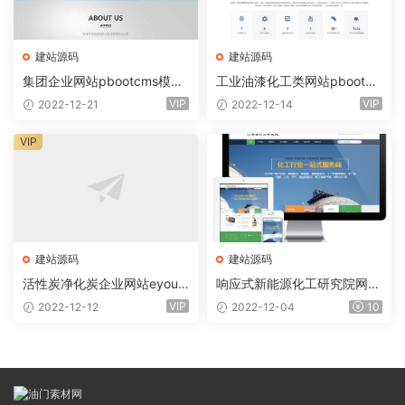
建站源码
建站源码
集团企业网站pbootcms模板
工业油漆化工类网站pbootc
(自适应手机版) 集团公司通用
ms模板(自适应手机) 蓝色水
VIP
VIP
2022-12-21
2022-12-14
网站
性工业漆网站
VIP
建站源码
建站源码
活性炭净化炭企业网站eyouc
响应式新能源化工研究院网站
ms易优模板(pc+wap)
EyouCMS易优模板(手机自适
VIP
2022-12-12
2022-12-04
10
应）