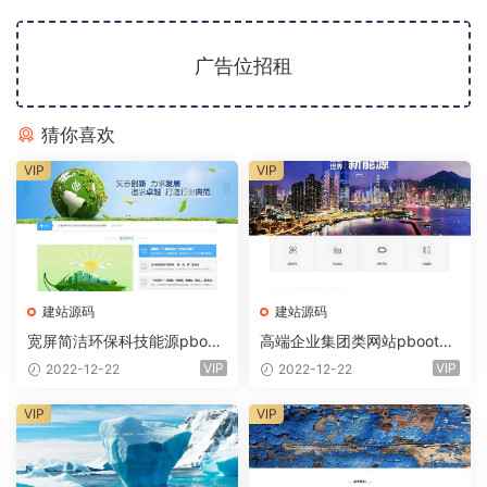
广告位招租
猜你喜欢
VIP
VIP
建站源码
建站源码
宽屏简洁环保科技能源pboot
高端企业集团类网站pbootc
cms模板(自适应手机) 蓝色集
ms模板(自适应手机) 绿色新
VIP
VIP
2022-12-22
2022-12-22
团通用网站
能源产业集团
VIP
VIP