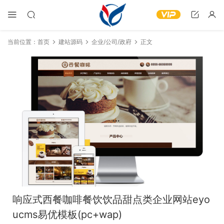
当前位置：
首页
建站源码
企业/公司/政府
正文
响应式西餐咖啡餐饮饮品甜点类企业网站eyo
ucms易优模板(pc+wap)