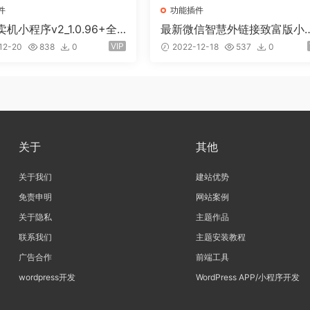
件
功能插件
机小程序v2_1.0.96+全
最新微信智慧外链接致富版小
线传）
序（前端+全插件)
VIP
12-20
838
0
2022-12-18
537
0
关于
其他
关于我们
建站优势
免责申明
网站案例
关于隐私
主题作品
联系我们
主题安装教程
广告合作
前端工具
wordpress开发
WordPress APP/小程序开发