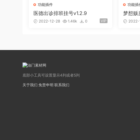
功能插件
功能插
医德出诊排班挂号v1.2.9
梦想贩卖
插件（
VIP
2022-12-28
1.46k
0
2022-
底部小工具可设置显示4列或者5列
关于我们
免责申明
联系我们