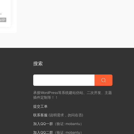
程
VIP
搜索
承接WordPress等系统建站仿站、二次开发、主题
插件定制等！！
提交工单
联系客服
(说明需求，勿问在否)
加入QQ一群
（验证: mobantu）
加入QQ二群
（验证: mobantu）