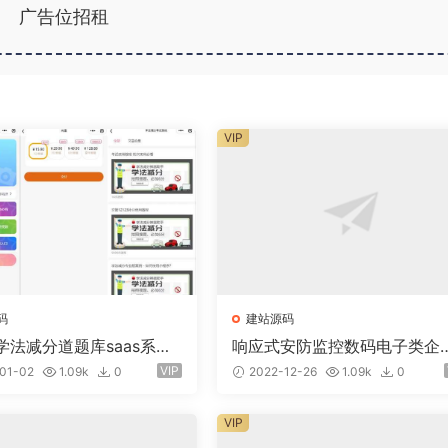
广告位招租
VIP
码
建站源码
学法减分道题库saas系统
响应式安防监控数码电子类企
业版小程序+前端
网站eyoucms易优模板(pc+w
VIP
01-02
1.09k
0
2022-12-26
1.09k
0
p)
VIP