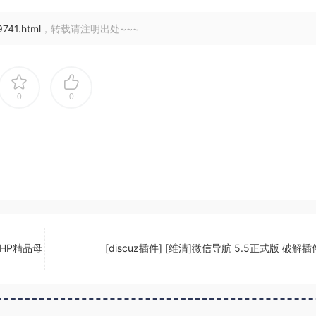
741.html
，转载请注明出处~~~
0
0
PHP精品母
[discuz插件] [维清]微信导航 5.5正式版 破解