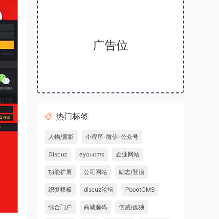
广告位
热门标签
人物/背影
小程序-微信-公众号
Discuz
eyoucms
企业网站
功能扩展
公司网站
励志/登顶
织梦模板
discuz论坛
PbootCMS
综合门户
商城源码
伤感/孤独