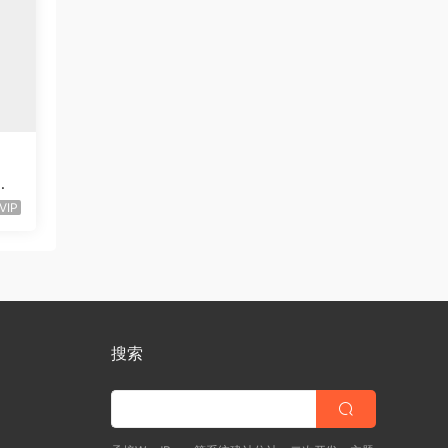
站e
VIP
搜索