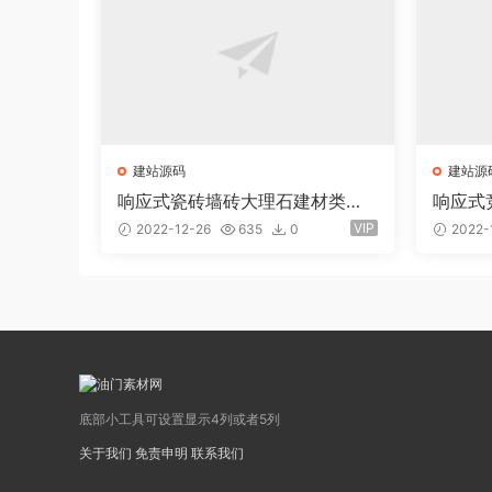
建站源码
建站源
响应式瓷砖墙砖大理石建材类网
响应式
站eyoucms易优模板(pc+wap)
youc
VIP
2022-12-26
635
0
2022-
底部小工具可设置显示4列或者5列
关于我们
免责申明
联系我们