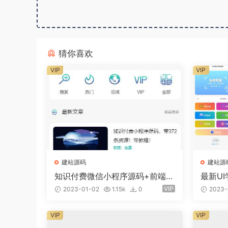
猜你喜欢
VIP
VIP
建站源码
建站源
知识付费微信小程序源码+前端
最新UI
+教程
商业专
VIP
2023-01-02
1.15k
0
2023-
VIP
VIP