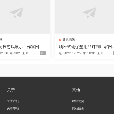
码
建站源码
竞技游戏展示工作室网站e
响应式瑜伽垫用品订制厂家网
ms易优模板(pc+wap)
youcms易优模板(pc+wap)
VIP
12-26
902
0
2022-12-25
1.03k
0
关于
其他
关于我们
建站优势
免责申明
网站案例