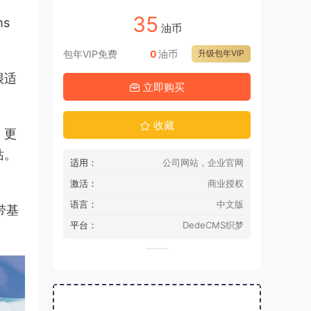
35
s
油币
包年VIP免费
0
油币
升级包年VIP
很适
立即购买
收藏
，更
站。
适用：
公司网站，企业官网
激活：
商业授权
语言：
中文版
带基
平台：
DedeCMS织梦