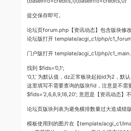
{baseinfo=credits,1}{baseinfo=credits,0}
提交保存即可。
论坛页forum.php【资讯动态】包含版块修
论坛版打开 template/acgi_c1/php/c1_foru
门户版打开 template/acgi_c1/php/c1_main
找到 $fids=’0,1′;
‘0,1,’ 为默认值，dz正常板块起始id为2
这里填写不需要查询的版块fid，注意是不
$fids=’2,6,8,9,18,20′; 意思是【
论坛页版块列表为避免横排数量过大造成错
模板使用到的图片在【template/acgi_c1