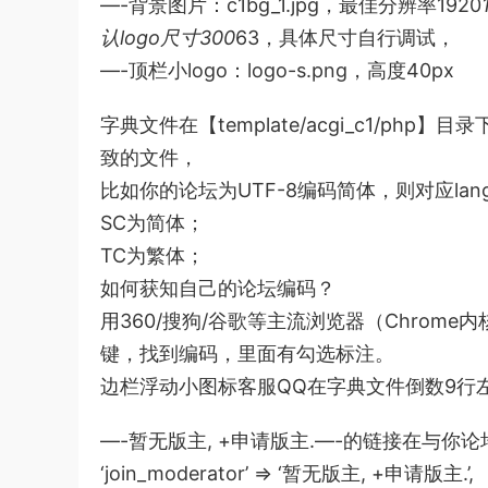
—-背景图片：c1bg_1.jpg，最佳分辨率1920
认logo尺寸300
63，具体尺寸自行调试，
—-顶栏小logo：logo-s.png，高度40px
字典文件在【template/acgi_c1/php
致的文件，
比如你的论坛为UTF-8编码简体，则对应languag
SC为简体；
TC为繁体；
如何获知自己的论坛编码？
用360/搜狗/谷歌等主流浏览器（Chro
键，找到编码，里面有勾选标注。
边栏浮动小图标客服QQ在字典文件倒数9行
—-暂无版主, +申请版主.—-的链接在与
‘join_moderator’ => ‘暂无版主, +申请版主.’,