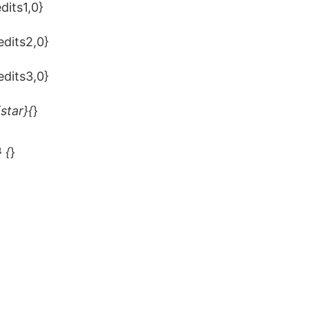
dits1,0}
edits2,0}
edits3,0}
star}{
}
 {
}