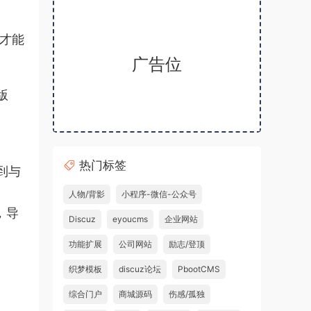
栏才能
广告位
版
热门标签
到与
人物/背影
小程序-微信-公众号
，导
Discuz
eyoucms
企业网站
功能扩展
公司网站
励志/登顶
织梦模板
discuz论坛
PbootCMS
综合门户
商城源码
伤感/孤独