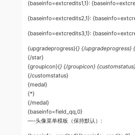
{baseinfo=extcredits1,1}: {baseinfo=extcre
{baseinfo=extcredits2,1}: {baseinfo=extcr
{baseinfo=extcredits3,1}: {baseinfo=extcr
{upgradeprogress}{
} {/upgradeprogress} {
{/star}
{groupicon}{
} {/groupicon} {customstatus}
{/customstatus}
{medal}
{*}
{/medal}
{baseinfo=field_qq,0}
—-头像菜单模板（保持默认）: