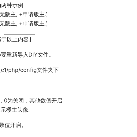
为两种示例：
暂无版主, +申请版主.’,
暂无版主, +申请版主.’,
基于以上内容】
p要重新导入DIY文件。
1/php/config文件夹下
d是否开启，0为关闭，其他数值开启。
默认显示楼主头像。
数值开启。