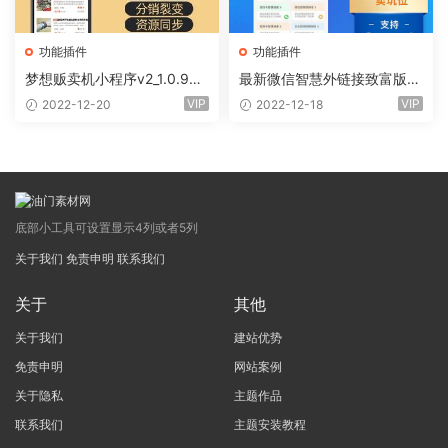
功能插件
功能插件
梦想贩卖机小程序v2_1.0.96
最新微信智慧外链接致富版小
+全插件（线传）
程序（前端+全插件)
VIP
VIP
2022-12-20
2022-12-18
底部小工具可设置显示4列或者5列
关于我们
免责申明
联系我们
关于
其他
关于我们
建站优势
免责申明
网站案例
关于隐私
主题作品
联系我们
主题安装教程