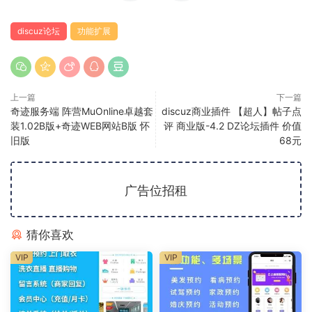
discuz论坛
功能扩展
上一篇
下一篇
奇迹服务端 阵营MuOnline卓越套
discuz商业插件 【超人】帖子点
装1.02B版+奇迹WEB网站B版 怀
评 商业版-4.2 DZ论坛插件 价值
旧版
68元
广告位招租
猜你喜欢
VIP
VIP