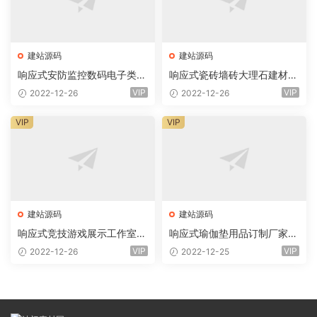
建站源码
建站源码
响应式安防监控数码电子类企
响应式瓷砖墙砖大理石建材类
业网站eyoucms易优模板(pc
网站eyoucms易优模板(pc+
VIP
VIP
2022-12-26
2022-12-26
+wap)
wap)
VIP
VIP
建站源码
建站源码
响应式竞技游戏展示工作室网
响应式瑜伽垫用品订制厂家网
站eyoucms易优模板(pc+wa
站eyoucms易优模板(pc+wa
VIP
VIP
2022-12-26
2022-12-25
p)
p)