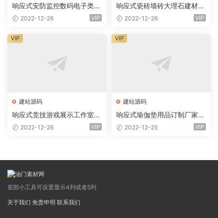
响应式安防监控数码电子类企
响应式瓷砖墙砖大理石建材类
业网站eyoucms易优模板(pc
网站eyoucms易优模板(pc+
VIP
VIP
2022-12-26
2022-12-26
+wap)
wap)
VIP
VIP
建站源码
建站源码
响应式竞技游戏展示工作室网
响应式瑜伽垫用品订制厂家网
站eyoucms易优模板(pc+wa
站eyoucms易优模板(pc+wa
VIP
VIP
2022-12-26
2022-12-25
p)
p)
底部小工具可设置显示4列或者5列
关于我们
免责申明
联系我们