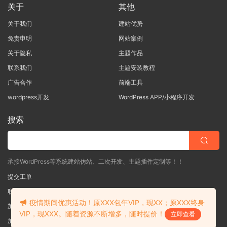
关于
其他
关于我们
建站优势
免责申明
网站案例
关于隐私
主题作品
联系我们
主题安装教程
广告合作
前端工具
wordpress开发
WordPress APP/小程序开发
搜索
承接WordPress等系统建站仿站、二次开发、主题插件定制等！！
提交工单
联系客服
(说明需求，勿问在否)
疫情期间优惠活动！原XXX包年VIP，现XX；原XXX终身
加入QQ一群
（验证: mobantu）
VIP，现XXX。随着资源不断增多，随时提价！
立即查看
加入QQ二群
（验证: mobantu）