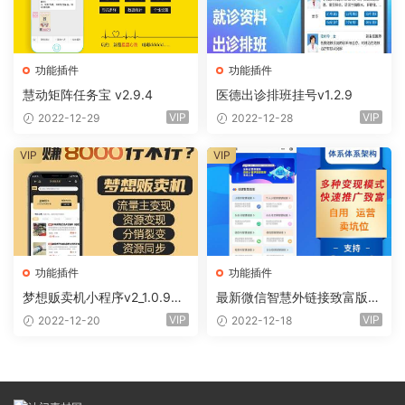
功能插件
功能插件
慧动矩阵任务宝 v2.9.4
医德出诊排班挂号v1.2.9
VIP
VIP
2022-12-29
2022-12-28
VIP
VIP
功能插件
功能插件
梦想贩卖机小程序v2_1.0.96
最新微信智慧外链接致富版小
+全插件（线传）
程序（前端+全插件)
VIP
VIP
2022-12-20
2022-12-18