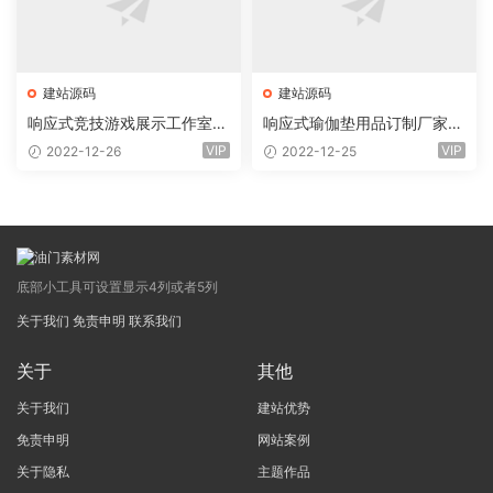
建站源码
建站源码
响应式竞技游戏展示工作室网
响应式瑜伽垫用品订制厂家网
站eyoucms易优模板(pc+wa
站eyoucms易优模板(pc+wa
VIP
VIP
2022-12-26
2022-12-25
p)
p)
底部小工具可设置显示4列或者5列
关于我们
免责申明
联系我们
关于
其他
关于我们
建站优势
免责申明
网站案例
关于隐私
主题作品