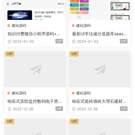
建站源码
建站源码
知识付费微信小程序源码+前
最新UI学法减分道题库saas系
端+教程
统商业专业版小程序+前端
VIP
VIP
2023-01-02
2023-01-02
VIP
VIP
建站源码
建站源码
响应式安防监控数码电子类企
响应式瓷砖墙砖大理石建材类
业网站eyoucms易优模板(pc
网站eyoucms易优模板(pc+
VIP
VIP
2022-12-26
2022-12-26
+wap)
wap)
VIP
VIP