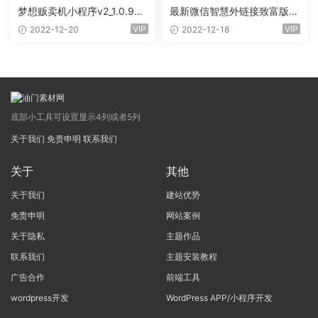
梦想贩卖机小程序v2_1.0.96
最新微信智慧外链接致富版小
+全插件（线传）
程序（前端+全插件)
VIP
VIP
2022-12-20
2022-12-18
底部小工具可设置显示4列或者5列
关于我们
免责申明
联系我们
关于
其他
关于我们
建站优势
免责申明
网站案例
关于隐私
主题作品
联系我们
主题安装教程
广告合作
前端工具
wordpress开发
WordPress APP/小程序开发