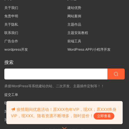
关于我们
建站优势
免责申明
网站案例
关于隐私
主题作品
联系我们
主题安装教程
广告合作
前端工具
wordpress开发
WordPress APP/小程序开发
搜索
承接WordPress等系统建站仿站、二次开发、主题插件定制等！！
提交工单
联系客服
(说明需求，勿问在否)
疫情期间优惠活动！原XXX包年VIP，现XX；原XXX终身
加入QQ一群
（验证: mobantu）
VIP，现XXX。随着资源不断增多，随时提价！
立即查看
加入QQ二群
（验证: mobantu）