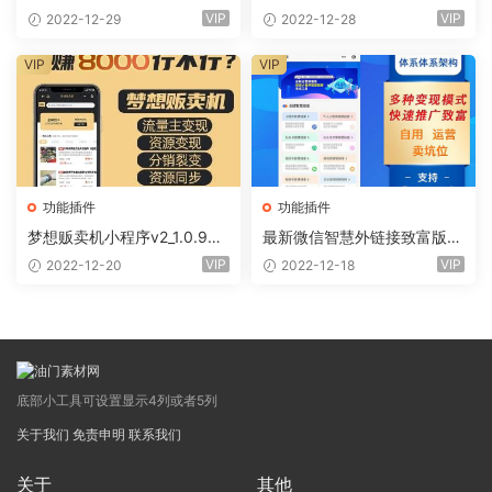
VIP
VIP
2022-12-29
2022-12-28
VIP
VIP
功能插件
功能插件
梦想贩卖机小程序v2_1.0.96
最新微信智慧外链接致富版小
+全插件（线传）
程序（前端+全插件)
VIP
VIP
2022-12-20
2022-12-18
底部小工具可设置显示4列或者5列
关于我们
免责申明
联系我们
关于
其他