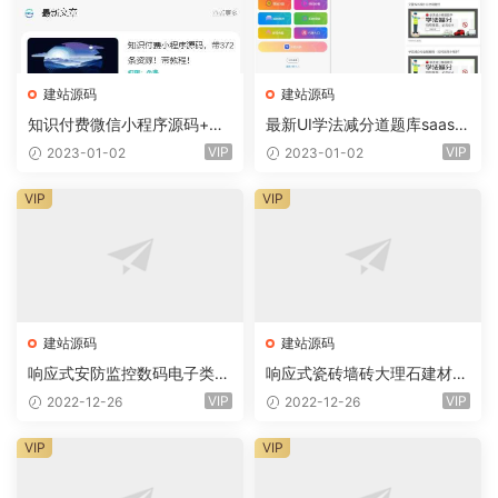
建站源码
建站源码
知识付费微信小程序源码+前
最新UI学法减分道题库saas系
端+教程
统商业专业版小程序+前端
VIP
VIP
2023-01-02
2023-01-02
VIP
VIP
建站源码
建站源码
响应式安防监控数码电子类企
响应式瓷砖墙砖大理石建材类
业网站eyoucms易优模板(pc
网站eyoucms易优模板(pc+
VIP
VIP
2022-12-26
2022-12-26
+wap)
wap)
VIP
VIP