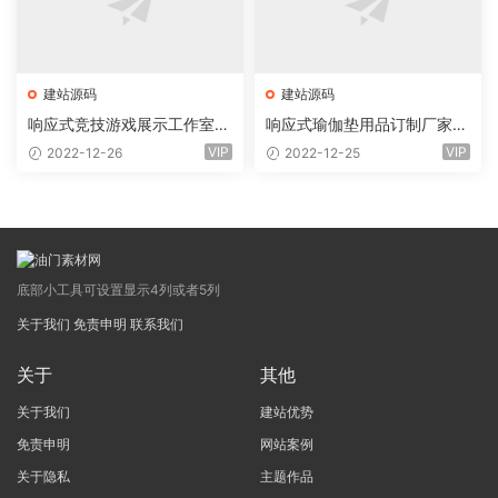
建站源码
建站源码
响应式竞技游戏展示工作室网
响应式瑜伽垫用品订制厂家网
站eyoucms易优模板(pc+wa
站eyoucms易优模板(pc+wa
VIP
VIP
2022-12-26
2022-12-25
p)
p)
底部小工具可设置显示4列或者5列
关于我们
免责申明
联系我们
关于
其他
关于我们
建站优势
免责申明
网站案例
关于隐私
主题作品