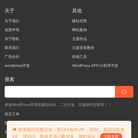
关于
其他
关于我们
建站优势
免责申明
网站案例
关于隐私
主题作品
联系我们
主题安装教程
广告合作
前端工具
wordpress开发
WordPress APP/小程序开发
搜索
承接WordPress等系统建站仿站、二次开发、主题插件定制等！！
提交工单
联系客服
(说明需求，勿问在否)
疫情期间优惠活动！原XXX包年VIP，现XX；原XXX终身
加入QQ一群
（验证: mobantu）
VIP，现XXX。随着资源不断增多，随时提价！
立即查看