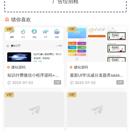
广告位招租
猜你喜欢
VIP
VIP
建站源码
建站源码
知识付费微信小程序源码+前
最新UI学法减分道题库saas系
端+教程
统商业专业版小程序+前端
VIP
VIP
2023-01-02
2023-01-02
VIP
VIP