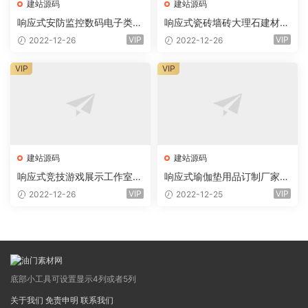
建站源码
建站源码
响应式安防监控数码电子类企
响应式瓷砖墙砖大理石建材类
业网站eyoucms易优模板(pc
网站eyoucms易优模板(pc+
VIP
VIP
2022-12-26
2022-12-26
+wap)
wap)
VIP
VIP
建站源码
建站源码
响应式竞技游戏展示工作室网
响应式瑜伽垫用品订制厂家网
站eyoucms易优模板(pc+wa
站eyoucms易优模板(pc+wa
VIP
VIP
2022-12-26
2022-12-25
p)
p)
底部小工具可设置显示4列或者5列
关于我们
免责申明
联系我们