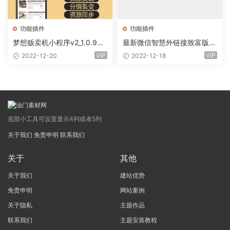
功能插件
功能插件
梦想贩卖机小程序v2_1.0.96
最新微信智慧外链接致富版小
+全插件（线传）
程序（前端+全插件)
VIP
VIP
2022-12-20
2022-12-18
底部小工具可设置显示4列或者5列
关于我们
免责申明
联系我们
关于
其他
关于我们
建站优势
免责申明
网站案例
关于隐私
主题作品
联系我们
主题安装教程