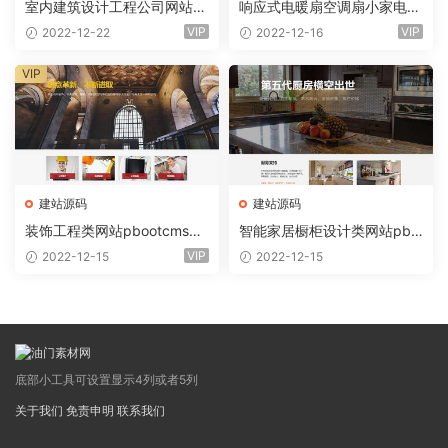
室内建筑设计工程公司网站p
响应式电暖扇空调扇小家电网
bootcms模板(自适应手机) 装
站eyoucms易优模板(pc+wa
VIP
VIP
2022-12-22
2022-12-16
修设计公司
p)
VIP
建站源码
建站源码
装饰工程类网站pbootcms模
智能家居橱柜设计类网站pbo
板(自适应手机) 响应式装饰装
otcms模板(自适应手机) 厨房
VIP
2022-12-15
2022-12-15
潢公司网站
装修设计网站
底部小工具可设置显示4列或者5列
关于我们
免责申明
联系我们