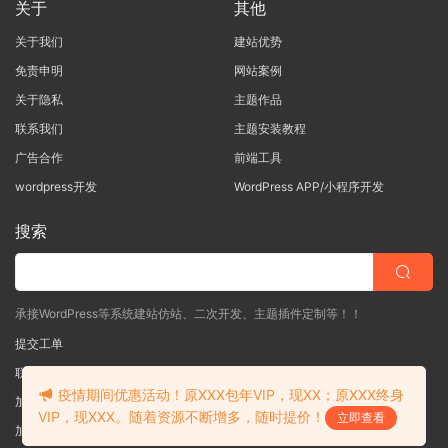
关于
其他
关于我们
建站优势
免责申明
网站案例
关于隐私
主题作品
联系我们
主题安装教程
广告合作
前端工具
wordpress开发
WordPress APP/小程序开发
搜索
承接WordPress等系统建站仿站、二次开发、主题插件定制等！！
提交工单
联系客服
(说明需求，勿问在否)
疫情期间优惠活动！原XXX包年VIP，现XX；原XXX终身
加入QQ一群
（验证: mobantu）
VIP，现XXX。随着资源不断增多，随时提价！
立即查看
加入QQ二群
（验证: mobantu）