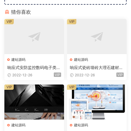
猜你喜欢
VIP
VIP
建站源码
建站源码
响应式安防监控数码电子类企
响应式瓷砖墙砖大理石建材类
业网站eyoucms易优模板(pc
网站eyoucms易优模板(pc+
VIP
VIP
2022-12-26
2022-12-26
+wap)
wap)
VIP
VIP
建站源码
建站源码