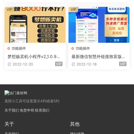
VIP
VIP
功能插件
功能插件
梦想贩卖机小程序v2_1.0.96
最新微信智慧外链接致富版小
+全插件（线传）
程序（前端+全插件)
VIP
VIP
2022-12-20
2022-12-18
底部小工具可设置显示4列或者5列
关于我们
免责申明
联系我们
关于
其他
关于我们
建站优势