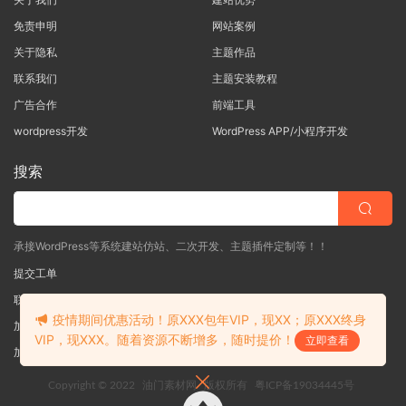
免责申明
网站案例
关于隐私
主题作品
联系我们
主题安装教程
广告合作
前端工具
wordpress开发
WordPress APP/小程序开发
搜索
承接WordPress等系统建站仿站、二次开发、主题插件定制等！！
提交工单
联系客服
(说明需求，勿问在否)
疫情期间优惠活动！原XXX包年VIP，现XX；原XXX终身
加入QQ一群
（验证: mobantu）
VIP，现XXX。随着资源不断增多，随时提价！
立即查看
加入QQ二群
（验证: mobantu）
Copyright © 2022
油门素材网
版权所有
粤ICP备19034445号