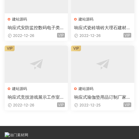
建站源码
建站源码
响应式安防监控数码电子类企
响应式瓷砖墙砖大理石建材类
业网站eyoucms易优模板(pc
网站eyoucms易优模板(pc+
VIP
VIP
2022-12-26
2022-12-26
+wap)
wap)
VIP
VIP
建站源码
建站源码
响应式竞技游戏展示工作室网
响应式瑜伽垫用品订制厂家网
站eyoucms易优模板(pc+wa
站eyoucms易优模板(pc+wa
VIP
VIP
2022-12-26
2022-12-25
p)
p)