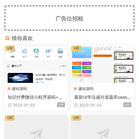
广告位招租
猜你喜欢
VIP
VIP
建站源码
建站源码
知识付费微信小程序源码+前
最新UI学法减分道题库saas系
端+教程
统商业专业版小程序+前端
VIP
VIP
2023-01-02
2023-01-02
VIP
VIP