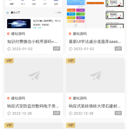
建站源码
建站源码
知识付费微信小程序源码+前
最新UI学法减分道题库saas系
端+教程
统商业专业版小程序+前端
VIP
VIP
2023-01-02
2023-01-02
VIP
VIP
建站源码
建站源码
响应式安防监控数码电子类企
响应式瓷砖墙砖大理石建材类
业网站eyoucms易优模板(pc
网站eyoucms易优模板(pc+
VIP
VIP
2022-12-26
2022-12-26
+wap)
wap)
VIP
VIP