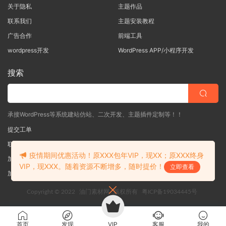
关于隐私
主题作品
联系我们
主题安装教程
广告合作
前端工具
wordpress开发
WordPress APP/小程序开发
搜索
承接WordPress等系统建站仿站、二次开发、主题插件定制等！！
提交工单
联系客服
(说明需求，勿问在否)
疫情期间优惠活动！原XXX包年VIP，现XX；原XXX终身
加入QQ一群
（验证: mobantu）
VIP，现XXX。随着资源不断增多，随时提价！
立即查看
加入QQ二群
（验证: mobantu）
Copyright © 2022
油门素材网
版权所有
粤ICP备19034445号
首页
发现
VIP
客服
我的