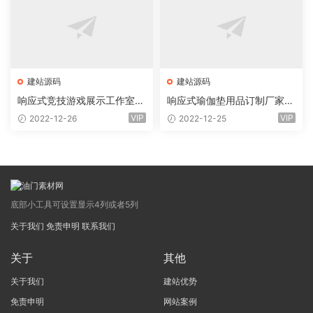
建站源码
建站源码
响应式竞技游戏展示工作室网
响应式瑜伽垫用品订制厂家网
站eyoucms易优模板(pc+wa
站eyoucms易优模板(pc+wa
VIP
VIP
2022-12-26
2022-12-25
p)
p)
底部小工具可设置显示4列或者5列
关于我们
免责申明
联系我们
关于
其他
关于我们
建站优势
免责申明
网站案例