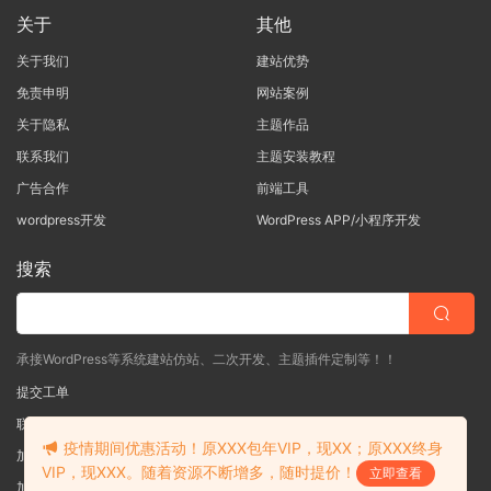
关于
其他
关于我们
建站优势
免责申明
网站案例
关于隐私
主题作品
联系我们
主题安装教程
广告合作
前端工具
wordpress开发
WordPress APP/小程序开发
搜索
承接WordPress等系统建站仿站、二次开发、主题插件定制等！！
提交工单
联系客服
(说明需求，勿问在否)
疫情期间优惠活动！原XXX包年VIP，现XX；原XXX终身
加入QQ一群
（验证: mobantu）
VIP，现XXX。随着资源不断增多，随时提价！
立即查看
加入QQ二群
（验证: mobantu）