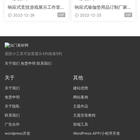
响应式竞技游戏展示工作室网
响应式瑜伽垫用品订制厂家网
站eyoucms易优模板(pc+wa
站eyoucms易优模板(pc+wa
VIP
VIP
2022-12-26
2022-12-25
p)
p)
底部小工具可设置显示4列或者5列
关于我们
免责申明
联系我们
关于
其他
关于我们
建站优势
免责申明
网站案例
关于隐私
主题作品
联系我们
主题安装教程
广告合作
前端工具
wordpress开发
WordPress APP/小程序开发