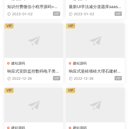
知识付费微信小程序源码+前
最新UI学法减分道题库saas系
端+教程
统商业专业版小程序+前端
VIP
VIP
2023-01-02
2023-01-02
VIP
VIP
建站源码
建站源码
响应式安防监控数码电子类企
响应式瓷砖墙砖大理石建材类
业网站eyoucms易优模板(pc
网站eyoucms易优模板(pc+
VIP
VIP
2022-12-26
2022-12-26
+wap)
wap)
VIP
VIP
建站源码
建站源码