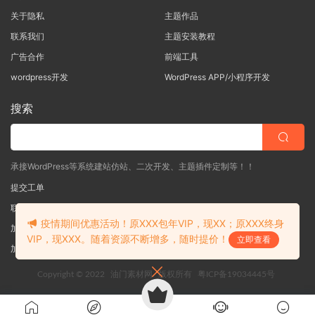
关于隐私
主题作品
联系我们
主题安装教程
广告合作
前端工具
wordpress开发
WordPress APP/小程序开发
搜索
承接WordPress等系统建站仿站、二次开发、主题插件定制等！！
提交工单
联系客服
(说明需求，勿问在否)
疫情期间优惠活动！原XXX包年VIP，现XX；原XXX终身
加入QQ一群
（验证: mobantu）
VIP，现XXX。随着资源不断增多，随时提价！
立即查看
加入QQ二群
（验证: mobantu）
Copyright © 2022
油门素材网
版权所有
粤ICP备19034445号