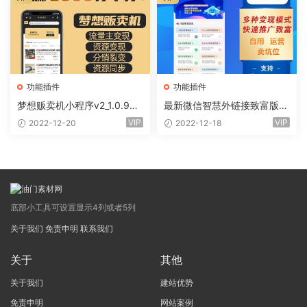
功能插件
功能插件
梦想贩卖机小程序v2_1.0.96
最新微信智慧外链接致富版小
+全插件（线传）
程序（前端+全插件)
VIP
VIP
2022-12-20
2022-12-18
底部小工具可设置显示4列或者5列
关于我们
免责申明
联系我们
关于
其他
关于我们
建站优势
免责申明
网站案例