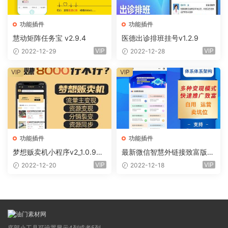
功能插件
功能插件
慧动矩阵任务宝 v2.9.4
医德出诊排班挂号v1.2.9
VIP
VIP
2022-12-29
2022-12-28
VIP
VIP
功能插件
功能插件
梦想贩卖机小程序v2_1.0.96
最新微信智慧外链接致富版小
+全插件（线传）
程序（前端+全插件)
VIP
VIP
2022-12-20
2022-12-18
底部小工具可设置显示4列或者5列