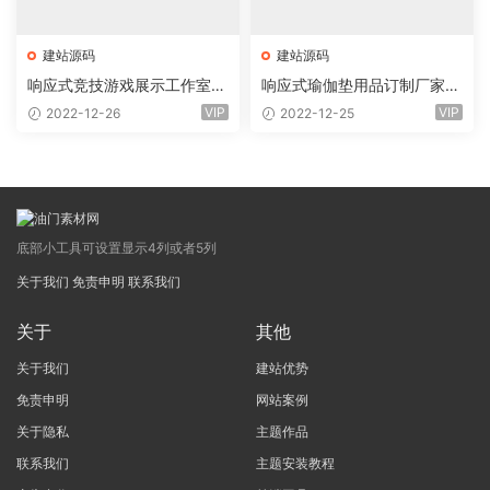
建站源码
建站源码
响应式竞技游戏展示工作室网
响应式瑜伽垫用品订制厂家网
站eyoucms易优模板(pc+wa
站eyoucms易优模板(pc+wa
VIP
VIP
2022-12-26
2022-12-25
p)
p)
底部小工具可设置显示4列或者5列
关于我们
免责申明
联系我们
关于
其他
关于我们
建站优势
免责申明
网站案例
关于隐私
主题作品
联系我们
主题安装教程