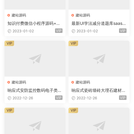
建站源码
建站源码
知识付费微信小程序源码+前
最新UI学法减分道题库saas系
端+教程
统商业专业版小程序+前端
VIP
VIP
2023-01-02
2023-01-02
VIP
VIP
建站源码
建站源码
响应式安防监控数码电子类企
响应式瓷砖墙砖大理石建材类
业网站eyoucms易优模板(pc
网站eyoucms易优模板(pc+
VIP
VIP
2022-12-26
2022-12-26
+wap)
wap)
VIP
VIP