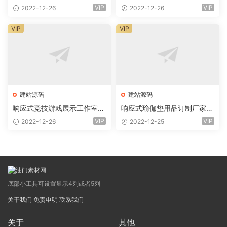
业网站eyoucms易优模板(pc
网站eyoucms易优模板(pc+
VIP
VIP
2022-12-26
2022-12-26
+wap)
wap)
VIP
VIP
建站源码
建站源码
响应式竞技游戏展示工作室网
响应式瑜伽垫用品订制厂家网
站eyoucms易优模板(pc+wa
站eyoucms易优模板(pc+wa
VIP
VIP
2022-12-26
2022-12-25
p)
p)
底部小工具可设置显示4列或者5列
关于我们
免责申明
联系我们
关于
其他