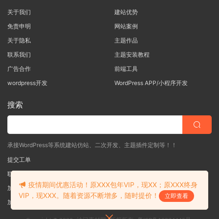
关于我们
建站优势
免责申明
网站案例
关于隐私
主题作品
联系我们
主题安装教程
广告合作
前端工具
wordpress开发
WordPress APP/小程序开发
搜索
承接WordPress等系统建站仿站、二次开发、主题插件定制等！！
提交工单
联系客服
(说明需求，勿问在否)
疫情期间优惠活动！原XXX包年VIP，现XX；原XXX终身
加入QQ一群
（验证: mobantu）
VIP，现XXX。随着资源不断增多，随时提价！
立即查看
加入QQ二群
（验证: mobantu）