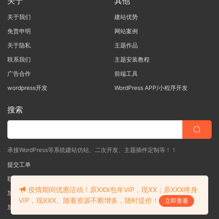
关于
其他
关于我们
建站优势
免责申明
网站案例
关于隐私
主题作品
联系我们
主题安装教程
广告合作
前端工具
wordpress开发
WordPress APP/小程序开发
搜索
承接WordPress等系统建站仿站、二次开发、主题插件定制等！！
提交工单
联系客服
(说明需求，勿问在否)
疫情期间优惠活动！原XXX包年VIP，现XX；原XXX终身
加入QQ一群
（验证: mobantu）
VIP，现XXX。随着资源不断增多，随时提价！
立即查看
加入QQ二群
（验证: mobantu）