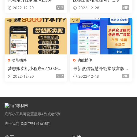
VIP
VIP
2022-12-29
2022-12-28
VIP
VIP
功能插件
功能插件
梦想贩卖机小程序v2_1.0.96
最新微信智慧外链接致富版小
+全插件（线传）
程序（前端+全插件)
VIP
VIP
2022-12-20
2022-12-18
底部小工具可设置显示4列或者5列
关于我们
免责申明
联系我们