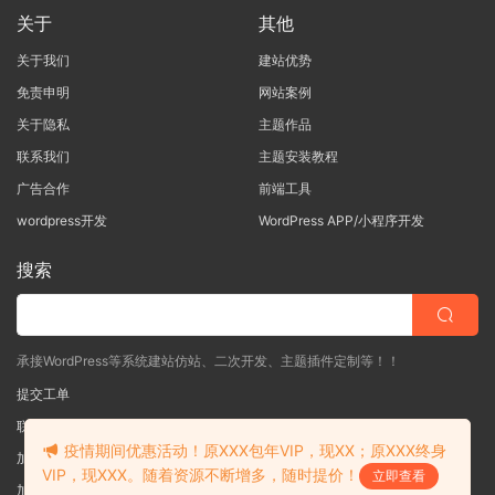
关于
其他
关于我们
建站优势
免责申明
网站案例
关于隐私
主题作品
联系我们
主题安装教程
广告合作
前端工具
wordpress开发
WordPress APP/小程序开发
搜索
承接WordPress等系统建站仿站、二次开发、主题插件定制等！！
提交工单
联系客服
(说明需求，勿问在否)
疫情期间优惠活动！原XXX包年VIP，现XX；原XXX终身
加入QQ一群
（验证: mobantu）
VIP，现XXX。随着资源不断增多，随时提价！
立即查看
加入QQ二群
（验证: mobantu）