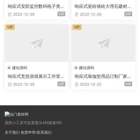
响应式安防监控数码电子类企
响应式瓷砖墙砖大理石建材类
业网站eyoucms易优模板(pc
网站eyoucms易优模板(pc+
VIP
VIP
2022-12-26
2022-12-26
+wap)
wap)
VIP
VIP
建站源码
建站源码
响应式竞技游戏展示工作室网
响应式瑜伽垫用品订制厂家网
站eyoucms易优模板(pc+wa
站eyoucms易优模板(pc+wa
VIP
VIP
2022-12-26
2022-12-25
p)
p)
底部小工具可设置显示4列或者5列
关于我们
免责申明
联系我们