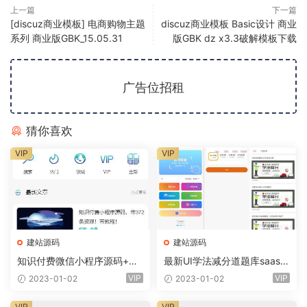
上一篇
下一篇
[discuz商业模板] 电商购物主题
discuz商业模板 Basic设计 商业
系列 商业版GBK_15.05.31
版GBK dz x3.3破解模板下载
广告位招租
猜你喜欢
VIP
VIP
建站源码
建站源码
知识付费微信小程序源码+前
最新UI学法减分道题库saas系
端+教程
统商业专业版小程序+前端
VIP
VIP
2023-01-02
2023-01-02
VIP
VIP