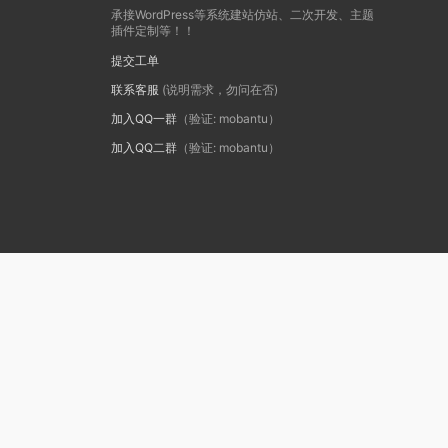
承接WordPress等系统建站仿站、二次开发、主题
插件定制等！！
提交工单
联系客服
(说明需求，勿问在否)
加入QQ一群
（验证: mobantu）
加入QQ二群
（验证: mobantu）