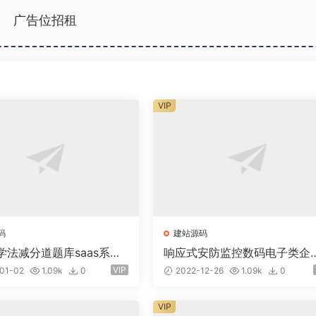
广告位招租
VIP
码
建站源码
学法减分道题库saas系统
响应式安防监控数码电子类企
业版小程序+前端
网站eyoucms易优模板(pc+w
VIP
01-02
1.09k
0
2022-12-26
1.09k
0
p)
VIP