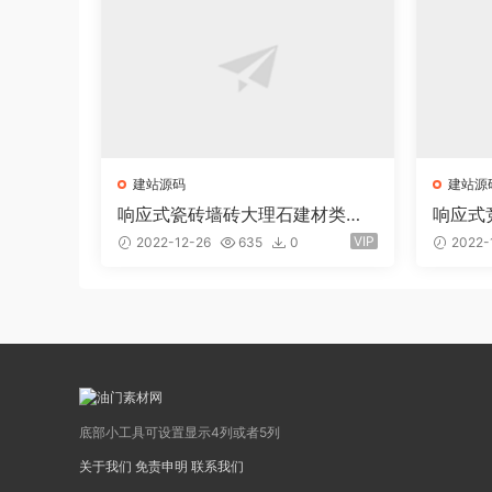
建站源码
建站源
响应式瓷砖墙砖大理石建材类网
响应式
站eyoucms易优模板(pc+wap)
youc
VIP
2022-12-26
635
0
2022-
底部小工具可设置显示4列或者5列
关于我们
免责申明
联系我们