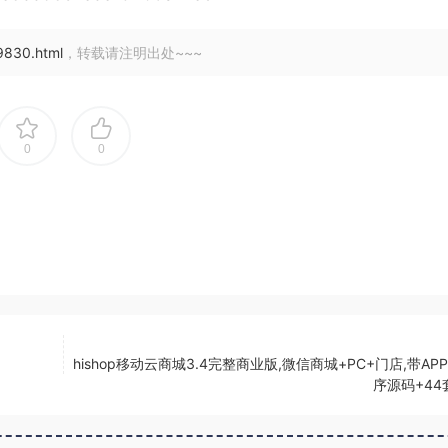
9830.html
，转载请注明出处~~~
0
0
hishop移动云商城3.4完整商业版,微信商城+PC+门店,带AP
序源码+44