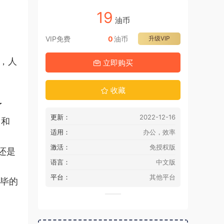
19
油币
VIP免费
0
油币
升级VIP
，人
立即购买
收藏
了
更新：
2022-12-16
）和
适用：
办公，效率
激活：
免授权版
还是
语言：
中文版
平台：
其他平台
完毕的