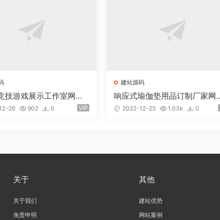
码
建站源码
竞技游戏展示工作室网站e
响应式瑜伽垫用品订制厂家网
ms易优模板(pc+wap)
youcms易优模板(pc+wap)
VIP
12-26
902
0
2022-12-25
1.03k
0
关于
其他
关于我们
建站优势
免责申明
网站案例