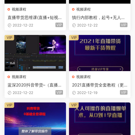
视频课程
视频课程
直播带货思维课(直播+短视频
慎行内部教程，起号+无人直
+社群)全套课程
播 7日突破日赚500
VIP
VIP
2022-12-22
2022-12-22
VIP
VIP
视频课程
视频课程
蓝深2020抖音带货–（直播带
2021直播带货全套教程（更
货，万粉技巧，音乐号制作）
新至37期）
VIP
VIP
2022-12-22
2022-12-19
VIP
VIP